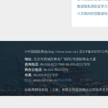
数据隐私国际监管力
11月国内经贸数据综
©中国国际商会(http://www.ccoic.cn/) 京ICP备05078712号
地址:
北京市西城区桦皮厂胡同2号国际商会大厦
咨询电话:
86-010-82217800 86-010-82217878
商合云电话:
86-010-86431079
传真:
86-010-82217839
邮箱
service@ccoic.cn
商会内网
由集商网络科技（上海）有限公司提供网站运营技术支