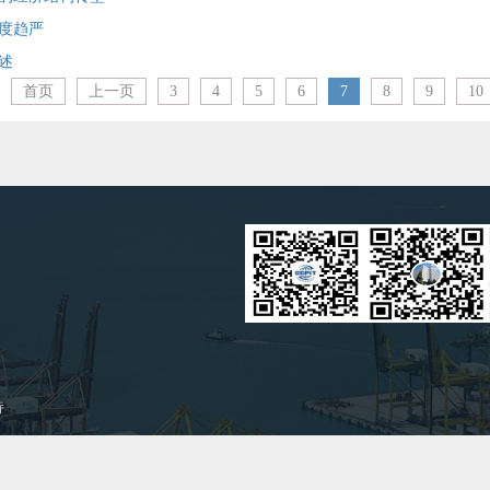
度趋严
述
首页
上一页
3
4
5
6
7
8
9
10
持