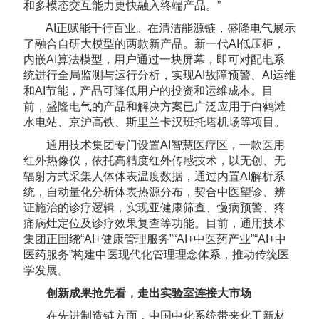
和多模态交互能力更快融入终端产品。”
AI正赋能千行百业。在清洁能源链，盛隆电气展示
了融合自研大模型的两款新产品。新一代AI低压柜，
内嵌AI算法模型，用户通过一块屏幕，即可对配电系
统进行全局监测与运行分析，实现AI故障预警、AI运维
和AI节能，产品可降低用户的投资和运维成本。目
前，盛隆电气的产品和解决方案已广泛应用于白鹤滩
水电站、京沪高铁、斯里兰卡汉班托塔机场等项目。
通用技术集团专门设置AI智慧医疗区，一款医用
红外热像仪，依托高精度红外传感技术，以无创、无
辐射方式采集人体体表温度数据，通过内置AI解析系
统，自动量化分析体表热源分布，契合中医望诊、辨
证施治的诊疗逻辑，实现亚健康筛查、慢病预警、疼
痛病灶定位及诊疗效果复查等功能。目前，通用技术
集团正围绕“AI+健康管理服务”“AI+中医药产业”“AI+中
医药服务”构建中医现代化管理理念体系，推动传统医
学发展。
创新成果抢先看，走出实验室连接大市场
在先进制造链方面，中国中化系统带来化工新材