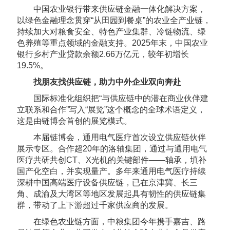
中国农业银行带来供应链金融一体化解决方案，
以绿色金融理念贯穿“从田园到餐桌”的农业全产业链，
持续加大对粮食安全、特色产业集群、冷链物流、绿
色养殖等重点领域的金融支持。2025年末，中国农业
银行乡村产业贷款余额2.66万亿元，较年初增长
19.5%。
找朋友找供应链，助力中外企业双向奔赴
国际标准化组织把“与供应链中的潜在商业伙伴建
立联系和合作”写入“展览”这个概念的全球术语定义，
这是由链博会首创的展览模式。
本届链博会，通用电气医疗首次设立供应链伙伴
展示专区。合作超20年的洛轴集团，通过与通用电气
医疗共研共创CT、X光机的关键部件——轴承，填补
国产化空白，并实现量产。多年来通用电气医疗持续
深耕中国高端医疗设备供应链，已在京津冀、长三
角、成渝及大湾区等地区发展起具有韧性的供应链集
群，带动了上下游超过千家供应商的发展。
在绿色农业链方面，中粮集团今年携手嘉吉、路