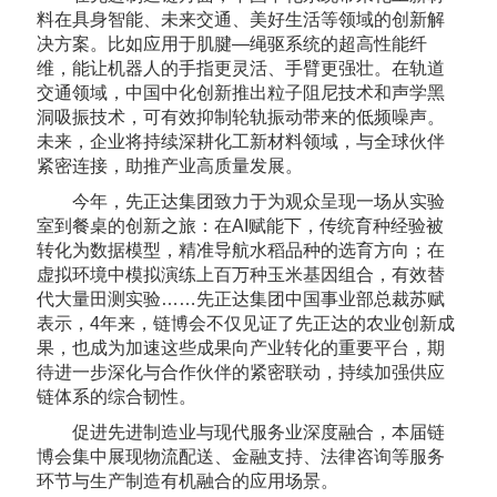
料在具身智能、未来交通、美好生活等领域的创新解
决方案。比如应用于肌腱—绳驱系统的超高性能纤
维，能让机器人的手指更灵活、手臂更强壮。在轨道
交通领域，中国中化创新推出粒子阻尼技术和声学黑
洞吸振技术，可有效抑制轮轨振动带来的低频噪声。
未来，企业将持续深耕化工新材料领域，与全球伙伴
紧密连接，助推产业高质量发展。
今年，先正达集团致力于为观众呈现一场从实验
室到餐桌的创新之旅：在AI赋能下，传统育种经验被
转化为数据模型，精准导航水稻品种的选育方向；在
虚拟环境中模拟演练上百万种玉米基因组合，有效替
代大量田测实验……先正达集团中国事业部总裁苏赋
表示，4年来，链博会不仅见证了先正达的农业创新成
果，也成为加速这些成果向产业转化的重要平台，期
待进一步深化与合作伙伴的紧密联动，持续加强供应
链体系的综合韧性。
促进先进制造业与现代服务业深度融合，本届链
博会集中展现物流配送、金融支持、法律咨询等服务
环节与生产制造有机融合的应用场景。