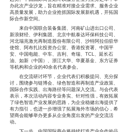
办此次产业沙龙，旨在精准对接企业需求、服务企业
高质量发展，助力企业抢抓国际发展新机遇，开拓国
际合作新空间。
来自中国联合装备集团、河南矿山进出口公司、
新浪财经、伊利集团、北京中航泰达环保科技公司、
河北瑞兆激光再制造股份有限公司、沙特阿拉伯驻华
使馆、阿布扎比投资办公室、
香港投资署
、中国平
安、中国电能、中车、吉利、奇瑞、TCL、
延长石
油
、如新（中国）、浙江大华、华夏基金、东方证券
等机构和企业的40余名代表参会。
在交流研讨环节，企业代表们积极提问、充分探
讨，围绕参与链博会、绿色智造和
再制造产业政策
、
国际合作实践、出海路径等问题深入交流。与会代表
表示，本次活动内容专业务实、针对性强，有效拓展
了绿色智造产业发展的思路，为企业稳健出海提供了
有力指引，也进一步增强了拓展海外市场的信心，希
望商会能够举办更多从企业角度出发的产业交流活
动。
下一步，中国国际商会将持续打造产业合作的品