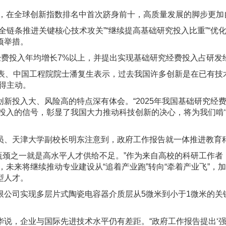
，在全球创新指数排名中首次跻身前十，高质量发展的脚步更加
条推进关键核心技术攻关”“继续提高基础研究投入比重”“优
项举措。
费投入年均增长7%以上，并提出实现基础研究经费投入占研发
代表、中国工程院院士潘复生表示，过去我国许多创新是在已有技
得主动。
入大、风险高的特点深有体会。“2025年我国基础研究经费
投入的信号，彰显了我国大力推动科技创新的决心，将为我们啃‘硬
、天津大学副校长明东注意到，政府工作报告就一体推进教育
瓶颈之一就是高水平人才供给不足。”作为来自高校的科研工作者
向，未来将继续推动专业建设从“追着产业跑”转向“牵着产业飞”
型人才。
司实现多层片式陶瓷电容器介质层从5微米到小于1微米的关键
，企业与国际先进技术水平仍有差距。“政府工作报告提出‘强