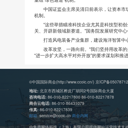
重组“绿色通道”机制。
中国证监会主席吴清日前表示，让资本市场
机制。
“这些举措瞄准科技企业尤其是科技型初创企
关、开辟新领域新赛道。”国务院发展研究中
打造风电装备产业集群，建设海洋智算中心
改革攻坚，一路向前。“我们坚持用改革的办
“进一步扩大高水平对外开放”的要求谋划和
©中国国际商会(http://www.ccoic.cn/) 京ICP备0507871
地址:
北京市西城区桦皮厂胡同2号国际商会大厦
咨询电话:
86-010-82217800 86-010-82217878
商合云电话:
86-010-86431079
传真:
86-010-82217839
邮箱
service@ccoic.cn
商会内网
由集商网络科技（上海）有限公司提供网站运营技术支