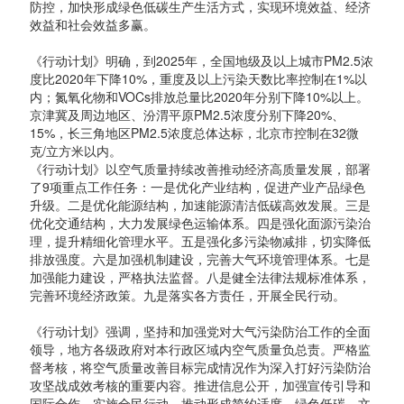
防控，加快形成绿色低碳生产生活方式，实现环境效益、经济
效益和社会效益多赢。
《行动计划》明确，到2025年，全国地级及以上城市PM2.5浓
度比2020年下降10%，重度及以上污染天数比率控制在1%以
内；氮氧化物和VOCs排放总量比2020年分别下降10%以上。
京津冀及周边地区、汾渭平原PM2.5浓度分别下降20%、
15%，长三角地区PM2.5浓度总体达标，北京市控制在32微
克/立方米以内。
《行动计划》以空气质量持续改善推动经济高质量发展，部署
了9项重点工作任务：一是优化产业结构，促进产业产品绿色
升级。二是优化能源结构，加速能源清洁低碳高效发展。三是
优化交通结构，大力发展绿色运输体系。四是强化面源污染治
理，提升精细化管理水平。五是强化多污染物减排，切实降低
排放强度。六是加强机制建设，完善大气环境管理体系。七是
加强能力建设，严格执法监督。八是健全法律法规标准体系，
完善环境经济政策。九是落实各方责任，开展全民行动。
《行动计划》强调，坚持和加强党对大气污染防治工作的全面
领导，地方各级政府对本行政区域内空气质量负总责。严格监
督考核，将空气质量改善目标完成情况作为深入打好污染防治
攻坚战成效考核的重要内容。推进信息公开，加强宣传引导和
国际合作。实施全民行动，推动形成简约适度、绿色低碳、文