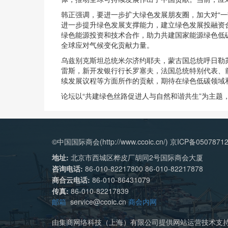
韩正强调，要进一步扩大绿色发展朋友圈，加大对“一
进一步提升绿色发展支撑能力，建立绿色发展投融资
绿色能源投资和技术合作，助力共建国家能源绿色低
全球应对气候变化贡献力量。
乌兹别克斯坦总统米尔济约耶夫，蒙古国总统呼日勒
雷斯，新开发银行行长罗塞夫，法国总统特别代表、前
续发展议程等方面所作的贡献，期待在绿色低碳领域
论坛以“共建绿色丝路促进人与自然和谐共生”为主题
©中国国际商会(http://www.ccoic.cn/) 京ICP备0507871
地址:
北京市西城区桦皮厂胡同2号国际商会大厦
咨询电话:
86-010-82217800 86-010-82217878
商合云电话:
86-010-86431079
传真:
86-010-82217839
邮箱
service@ccoic.cn
商会内网
由集商网络科技（上海）有限公司提供网站运营技术支