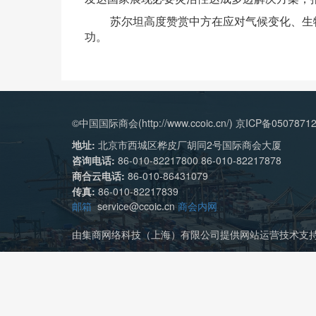
苏尔坦高度赞赏中方在应对气候变化、生物多
功。
©中国国际商会(http://www.ccoic.cn/) 京ICP备0507871
地址:
北京市西城区桦皮厂胡同2号国际商会大厦
咨询电话:
86-010-82217800 86-010-82217878
商合云电话:
86-010-86431079
传真:
86-010-82217839
邮箱
service@ccoic.cn
商会内网
由集商网络科技（上海）有限公司提供网站运营技术支